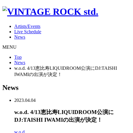
Artists/Events
Live Schedule
News
MENU
Top
News
w.o.d. 4/13恵比寿LIQUIDROOM公演にDJ:TAISHI
IWAMIの出演が決定！
News
2023.04.04
w.o.d. 4/13恵比寿LIQUIDROOM公演に
DJ:TAISHI IWAMIの出演が決定！
w.o.d.