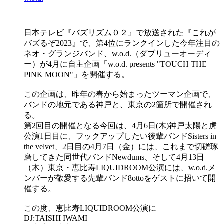
日本テレビ『バズリズム０２』で放送された『これが
バズるぞ2023』で、第4位にランクインした今年注目の
ネオ・グランジバンド、w.o.d.（ダブリューオーディ
ー）が4月に自主企画「w.o.d. presents "TOUCH THE
PINK MOON"」を開催する。
この企画は、昨年の春から始まったツーマン企画で、
バンドの地元である神戸と、東京の2箇所で開催され
る。
第2回目の開催となる今回は、4月6日(木)神戸太陽と虎
公演1日目に、フックアップしたい後輩バンドSisters in
the velvet、2日目の4月7日（金）には、これまで切磋琢
磨してきた同世代バンドNewdums、そして4月13日
（木）東京・恵比寿LIQUIDROOM公演には、w.o.d.メ
ンバーが敬愛する先輩バンド8ottoをゲストに招いて開
催する。
この度、恵比寿LIQUIDROOM公演に
DJ:TAISHI IWAMI