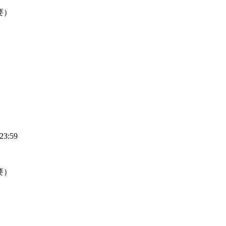
要）
3:59
要）