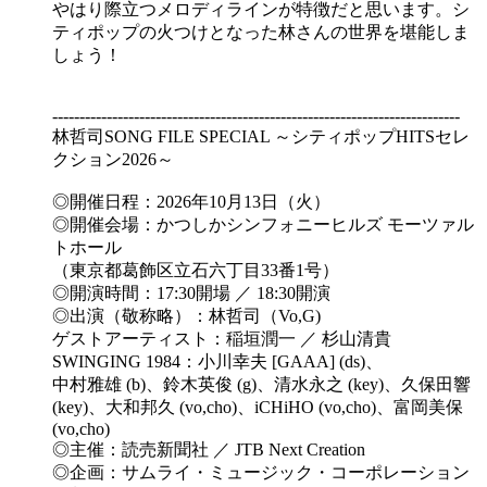
やはり際立つメロディラインが特徴だと思います。シ
ティポップの火つけとなった林さんの世界を堪能しま
しょう！
---------------------------------------------------------------------------
林哲司SONG FILE SPECIAL ～シティポップHITSセレ
クション2026～
◎開催日程：2026年10月13日（火）
◎開催会場：かつしかシンフォニーヒルズ モーツァル
トホール
（東京都葛飾区立石六丁目33番1号）
◎開演時間：17:30開場 ／ 18:30開演
◎出演（敬称略）：林哲司（Vo,G)
ゲストアーティスト：稲垣潤一 ／ 杉山清貴
SWINGING 1984：小川幸夫 [GAAA] (ds)、
中村雅雄 (b)、鈴木英俊 (g)、清水永之 (key)、久保田響
(key)、大和邦久 (vo,cho)、iCHiHO (vo,cho)、富岡美保
(vo,cho)
◎主催：読売新聞社 ／ JTB Next Creation
◎企画：サムライ・ミュージック・コーポレーション