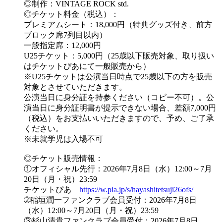
◎制作：VINTAGE ROCK std.
◎チケット料金（税込）：
プレミアムシート：18,000円（特典グッズ付き、前方
ブロック席7列目以内）
一般指定席：12,000円
U25チケット：5,000円（25歳以下販売対象、取り扱い
はチケットぴあにて一般販売から）
※U25チケットは公演当日時点で25歳以下の方を販売
対象とさせていただきます。
公演当日に身分証を持参ください（コピー不可）。公
演当日に身分証明書が提示できない場合、差額7,000円
（税込）をお支払いいただきますので、予め、ご了承
ください。
※未就学児は入場不可
◎チケット販売情報：
①オフィシャル先行：2026年7月8日（水）12:00～7月
20日（月・祝）23:59
チケットぴあ
https://w.pia.jp/s/hayashitetsuji26ofs/
➁稲垣潤一ファンクラブ会員受付：2026年7月8日
（水）12:00～7月20日（月・祝）23:59
③杉山清貴ファンクラブ会員受付：2026年7月8日