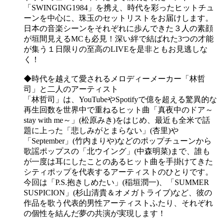
「SWINGING1984」を携え、時代を彩ったヒットチュ
ーンを中心に、珠玉のセットリストをお届けします。
日本の音楽シーンをそれぞれに歩んできた３人の素顔
が垣間見えるMCも必見！深い絆で結ばれた3つの才能
が集う１日限りの至高のLIVEを是非ともお見逃しな
く！
◆時代を越えて愛されるメロディーメーカー「林哲
司」と二人のアーティスト
「林哲司」は、YouTubeやSpotifyで億を超える驚異的な
再生回数を世界中で重ねるヒット曲「真夜中のドア～
stay with me～」(松原みき)をはじめ、最近も全米で話
題に上った「悲しみがとまらない」(杏里)や
「September」(竹内まりや)などのポップチューンから
歌謡ポップスの「北ウイング」(中森明菜)まで、誰も
が一度は耳にしたことのあるヒット曲を手掛けてきた
シティポップを代表するアーティストのひとりです。
今回は「P.S.抱きしめたい」(稲垣潤一)、「SUMMER
SUSPICION」(杉山清貴＆オメガトライブ)など、彼の
作品を歌う代表的男性アーティストふたり、それぞれ
の個性を結んだ夢の共演が実現します！