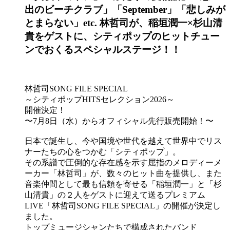
出のビーチクラブ」「September」「悲しみが
とまらない」etc. 林哲司が、稲垣潤一×杉山清
貴をゲストに、シティポップのヒットチュー
ンでおくるスペシャルステージ！！
林哲司SONG FILE SPECIAL
～シティポップHITSセレクション2026～
開催決定！
〜7月8日（水）からオフィシャル先行販売開始！〜
日本で誕生し、今や国境や世代を越えて世界中でリス
ナーたちの心をつかむ「シティポップ」。
その系譜で圧倒的な存在感を示す屈指のメロディーメ
ーカー「林哲司」が、数々のヒット曲を提供し、また
音楽仲間として最も信頼を寄せる「稲垣潤一」と「杉
山清貴」の２人をゲストに迎えて送るプレミアム
LIVE「林哲司SONG FILE SPECIAL」の開催が決定し
ました。
トップミュージシャンたちで構成されたバンド