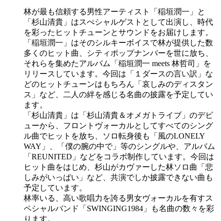
林が最も信頼する男性アーティスト「稲垣潤一」と
「杉山清貴」はスぺシャルゲストとして出演し、時代
を彩ったヒットチューンとサウンドをお届けします。
「稲垣潤一」はそのシルキーボイスで林が提供した数
多くのヒット曲、シティポップナンバーを世に放ち、
それらを集めたアルバム「稲垣潤一 meets 林哲司」を
リリースしています。今回は「１ダースの言い訳」な
どのヒットチューンはもちろん「哀しみのディスタン
ス」など、二人の絆を感じる名曲の披露を予定してい
ます。
「杉山清貴」は「杉山清貴＆オメガトライブ」のデビ
ューから、フロントヴォーカルとしてすべてのシング
ル曲でヒットを放ち、ソロ転身後も「風のLONELY
WAY」、「僕の腕の中で」等のシングルや、アルバム
「REUNITED」などをコラボ制作しています。今回は
ヒット曲をはじめ、杉山がカヴァーした林ソロ曲「悲
しみがいっぱい」など、共演でしか披露できない曲も
予定しています。
林率いる、高い歌唱力を誇る男女ヴォーカルを有すス
ペシャルバンド「SWINGING1984」も名曲の数々を彩
ります。