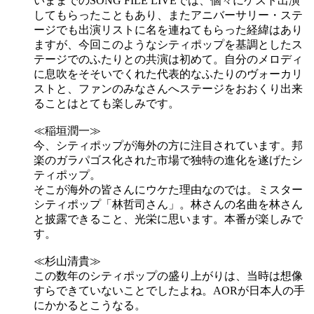
いままでのSONG FILE LIVEでは、個々にゲスト出演
してもらったこともあり、またアニバーサリー・ステ
ージでも出演リストに名を連ねてもらった経緯はあり
ますが、今回このようなシティポップを基調としたス
テージでのふたりとの共演は初めて。自分のメロディ
に息吹をそそいでくれた代表的なふたりのヴォーカリ
ストと、ファンのみなさんへステージをおおくり出来
ることはとても楽しみです。
≪稲垣潤一≫
今、シティポップが海外の方に注目されています。邦
楽のガラパゴス化された市場で独特の進化を遂げたシ
ティポップ。
そこが海外の皆さんにウケた理由なのでは。ミスター
シティポップ「林哲司さん」。林さんの名曲を林さん
と披露できること、光栄に思います。本番が楽しみで
す。
≪杉山清貴≫
この数年のシティポップの盛り上がりは、当時は想像
すらできていないことでしたよね。AORが日本人の手
にかかるとこうなる。