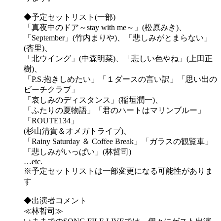
◆予定セットリスト(一部)
「真夜中のドア～stay with me～」(松原みき)、
「September」(竹内まりや)、「悲しみがとまらない」
(杏里)、
「北ウイング」(中森明菜)、「悲しい色やね」(上田正
樹)、
「P.S.抱きしめたい」「１ダースの言い訳」「思い出の
ビーチクラブ」
「哀しみのディスタンス」(稲垣潤一)、
「ふたりの夏物語」「君のハートはマリンブルー」
「ROUTE134」
(杉山清貴＆オメガトライブ)、
「Rainy Saturday ＆ Coffee Break」「ガラスの観覧車」
「悲しみがいっぱい」(林哲司)
…etc.
※予定セットリストは一部変更になる可能性がありま
す
◆出演者コメント
≪林哲司≫