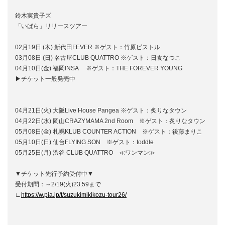
鈴木実貴子ズ
「いばら」リリースツアー
02月19日 (木) 新代田FEVER ※ゲスト：竹原ピストル
03月08日 (日) 名古屋CLUB QUATTRO ※ゲスト：日食なつこ
04月10日(金) 福岡INSA ※ゲスト：THE FOREVER YOUNG
▶チケット一般発売中
04月21日(火) 大阪Live House Pangea ※ゲスト：炙りなタウン
04月22日(水) 岡山CRAZYMAMA 2nd Room ※ゲスト：炙りなタウン
05月08日(金) 札幌KLUB COUNTER ACTION ※ゲスト：後藤まりこ
05月10日(日) 仙台FLYING SON ※ゲスト：toddle
05月25日(月) 渋谷 CLUB QUATTRO ≪ワンマン≫
▼チケット先行予約受付中▼
受付期間：～2/19(火)23:59まで
∟
https://w.pia.jp/t/suzukimikikozu-tour26/