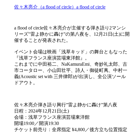
佐々木亮介（a flood of circle）
a flood of circle
a flood of circle佐々木亮介が主催する弾き語り2マンシ
リーズ"雷よ静かに轟け”の第八夜を、12月21日(土)に開
催することが発表された。
イベント会場は映画「浅草キッド」の舞台ともなった
『浅草フランス座演芸場東洋館』。
これまでに中田裕二、NaKamuraEmi、奇妙礼太郎、古
市コータロー、小山田壮平、詩人・御徒町凧、中村一
義(Acoustic set with 三井律郎)が出演し、全公演ソール
ドアウト。
佐々木亮介弾き語り興行”雷よ静かに轟け”第八夜
日程：2024年12月21日(土)
会場：浅草フランス座演芸場東洋館
開場19:00／開演19:30
チケット前売り：全席指定 ¥4,800／後方立ち位置指定