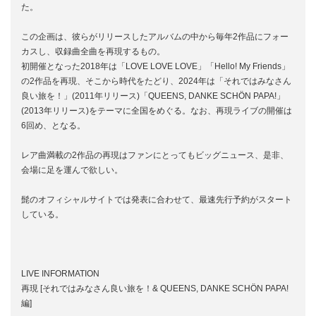
た。
この企画は、彼らがリリースしたアルバムの中から毎年2作品にフォー
カスし、収録曲全曲を再現するもの。
初開催となった2018年は「LOVE LOVE LOVE」「Hello! My Friends」
の2作品を再現、そこから時代をたどり、2024年は「それではみなさん
良い旅を！」(2011年リリース)「QUEENS, DANKE SCHÖN PAPA!」
(2013年リリース)をテーマに全国をめぐる。なお、再現ライブの開催は
6回め、となる。
レア曲満載の2作品の再現はファンにとってもビッグニュース、是非、
会場に足を運んで欲しい。
髭のオフィシャルサイトでは発表に合わせて、最速先行予約がスタート
している。
LIVE INFORMATION
再現 [それではみなさん良い旅を！& QUEENS, DANKE SCHÖN PAPA!
編]