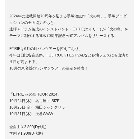
2024年に連載開始70周年を迎える手塚治虫作「火の鳥」。手塚プロダ
クションの全面協力のもと、
連弾＋ドラム編成のインストバンド・EYRIE(エイリー) が「火の鳥」を
テーマに制作する連載70周年記念公式アルバムをリリースする。
EYRIEは6月の対バンツアーを控えており、
今年は日比谷音楽祭、FUJI ROCK FESTIVALなど各地フェスにも出演と
注目が高まる中、
10月の東名阪のワンマンツアーの決定を発表！
「EYRIE 火の鳥 TOUR 2024」
10月24日(木) 名古屋ell SIZE
10月25日(金) 梅田シャングリラ
10月31日(木) 渋谷WWW
全自由￥3,800(D代別)
学割￥1,900(D代別)