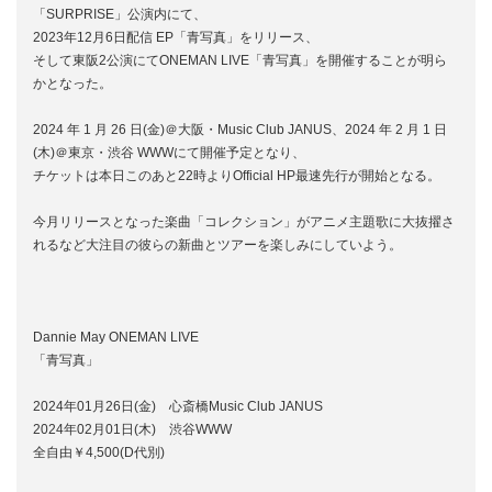
「SURPRISE」公演内にて、
2023年12月6日配信 EP「青写真」をリリース、
そして東阪2公演にてONEMAN LIVE「青写真」を開催することが明ら
かとなった。
2024 年 1 月 26 日(金)＠大阪・Music Club JANUS、2024 年 2 月 1 日
(木)＠東京・渋谷 WWWにて開催予定となり、
チケットは本日このあと22時よりOfficial HP最速先行が開始となる。
今月リリースとなった楽曲「コレクション」がアニメ主題歌に大抜擢さ
れるなど大注目の彼らの新曲とツアーを楽しみにしていよう。
Dannie May ONEMAN LIVE
「青写真」
2024年01月26日(金) 心斎橋Music Club JANUS
2024年02月01日(木) 渋谷WWW
全自由￥4,500(D代別)