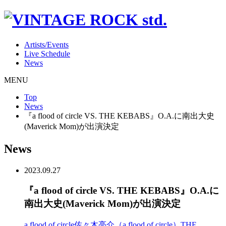
Artists/Events
Live Schedule
News
MENU
Top
News
『a flood of circle VS. THE KEBABS』O.A.に南出大史
(Maverick Mom)が出演決定
News
2023.09.27
『a flood of circle VS. THE KEBABS』O.A.に
南出大史(Maverick Mom)が出演決定
a flood of circle
佐々木亮介（a flood of circle）
THE