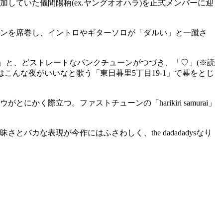
ていた儀間陽柄(ex.ヤングオオハラ)を正式メンバーに迎
ンを席巻し、イントロやギターソロが「ダルい」と一蹴さ
！」と、どストレートなパンクチューンがつづき、「♡」(※読
こんな夜がいいなと歌う「東日暮里5丁目19-1」で幕をとじ
がとにかく際立つ。ファストチューンの「harikiri samurai」
。
カな表現が今作にはふさわしく、the dadadadysなり