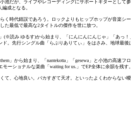
小池だが、ライブやレコーディングにサポートギターとして参加し
人編成となる。
らく時代錯誤であろう。ロックよりもヒップホップが音楽シー
視した最低で最高な2タイトルの傑作を世に放つ。
)」(※読み ゆるす)から始まり、「にんにんにんじゃ」「あっ
ンド。先行シングル曲「らぶりありてぃ」をはさみ、地球最後は
」から始まり、「nantekotta」「gesewa」と小池の高速フロウ
エモーショナルな楽曲「waiting for us.」でEP全体に余韻を残す
くて、心地良い。バカすぎて天才。といったよくわからない曖昧さとバ