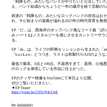
「戦隊もの」みたいなバンドがやりたいと公言していた
え、バンド結成からちょうど一年の歳月を経て念願の5
前述の「戦隊もの」みたいなロックバンドの存在はおそ
れ、サビ始まりの楽曲が溢れる2023年の時代背景を無
EP「だ」は、西海岸のポップパンク風なリード曲「(許
み ハート)はノスタルジーを感じさせるカントリーサウ
る。
EP「da」は、ライブの即興セッションから生まれた「anthem
「k.a.i.k.a.n」とつづき、ラストは和製FUGAZIのような
最低で最高。0点と100点。不器用すぎて、器用。心地悪
のロックを体現している作品に仕上がった。
EPのティザー映像をYouTubeにて本日より公開。
ぜひご覧いただきたい。
▼EP Teaser
https://youtu.be/23I3vN4cUbE
the dadadadys