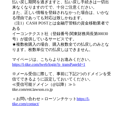
払い戻し期間を過ぎますと、払い戻し手続きは一切出
来なくなりますのてで、十分ご注意ください。
また、正しい情報を登録されなかった場合は、いかな
る理由であっても対応は致しかねます。
（注1）CASH POSTとは金融庁管轄の資金移動業者で
ある
イーコンテクスト社（登録番号:関東財務局長第00030
号）が提供しているサービスです。
★複数枚購入の場合、購入枚数全ての払戻しのみとな
ります。枚数単位での払戻しはできません。
マイページは、こちらよりお進みください。
https://l-tike.com/lweb/login?p_transPageId=1
※メール受信に際して、事前に下記2つのドメインを受
信てできるように設定しておいてください。
≪受信可能ドメイン（@以降）≫ l-
tike.com/ent.lawson.co.jp
＜お問い合わせ＞ローソンチケット
https://l-
tike.com/contact/