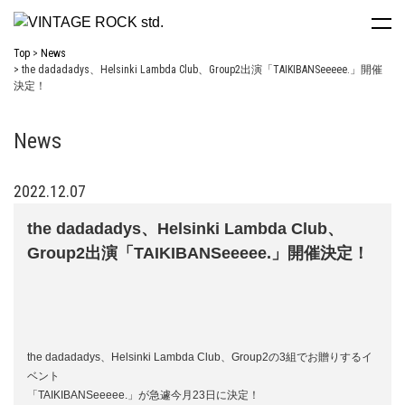
Top
News
the dadadadys、Helsinki Lambda Club、Group2出演「TAIKIBANSeeeee.」開催
決定！
News
2022.12.07
the dadadadys、Helsinki Lambda Club、
Group2出演「TAIKIBANSeeeee.」開催決定！
the dadadadys、Helsinki Lambda Club、Group2の3組でお贈りするイ
ベント
「TAIKIBANSeeeee.」が急遽今月23日に決定！