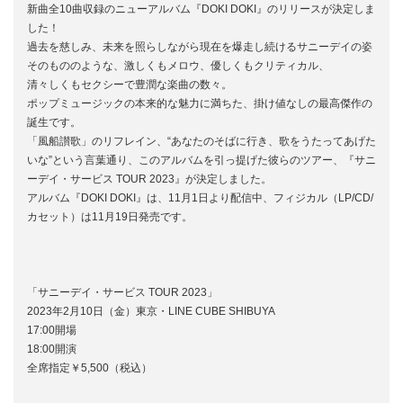
新曲全10曲収録のニューアルバム『DOKI DOKI』のリリースが決定しま
した！
過去を慈しみ、未来を照らしながら現在を爆走し続けるサニーデイの姿
そのもののような、激しくもメロウ、優しくもクリティカル、
清々しくもセクシーで豊潤な楽曲の数々。
ポップミュージックの本来的な魅力に満ちた、掛け値なしの最高傑作の
誕生です。
「風船讃歌」のリフレイン、“あなたのそばに行き、歌をうたってあげた
いな”という言葉通り、このアルバムを引っ提げた彼らのツアー、『サニ
ーデイ・サービス TOUR 2023』が決定しました。
アルバム『DOKI DOKI』は、11月1日より配信中、フィジカル（LP/CD/
カセット）は11月19日発売です。
「サニーデイ・サービス TOUR 2023」
2023年2月10日（金）東京・LINE CUBE SHIBUYA
17:00開場
18:00開演
全席指定￥5,500（税込）