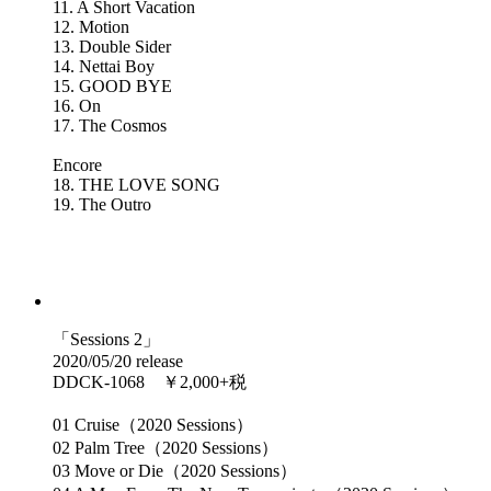
11. A Short Vacation
12. Motion
13. Double Sider
14. Nettai Boy
15. GOOD BYE
16. On
17. The Cosmos
Encore
18. THE LOVE SONG
19. The Outro
「Sessions 2」
2020/05/20 release
DDCK-1068 ￥2,000+税
01 Cruise（2020 Sessions）
02 Palm Tree（2020 Sessions）
03 Move or Die（2020 Sessions）