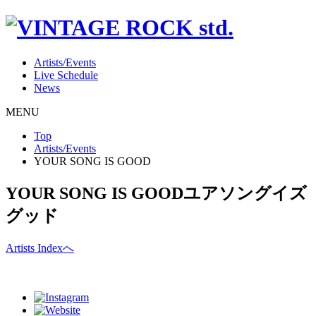
Artists/Events
Live Schedule
News
MENU
Top
Artists/Events
YOUR SONG IS GOOD
YOUR SONG IS GOOD
ユアソングイズ
グッド
Artists Indexへ