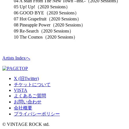
04 A Man From The New Town –inst.-（2020 Sessions）
05 Up! Up!（2020 Sessions）
06 GOOD BYE（2020 Sessions）
07 Hot Grapefruit（2020 Sessions）
08 Pineapple Power（2020 Sessions）
09 Re-Search（2020 Sessions）
10 The Cosmos（2020 Sessions）
Artists Indexへ
X (旧Twitter)
チケットについて
VISTA
よくあるご質問
お問い合わせ
会社概要
プライバシーポリシー
© VINTAGE ROCK std.