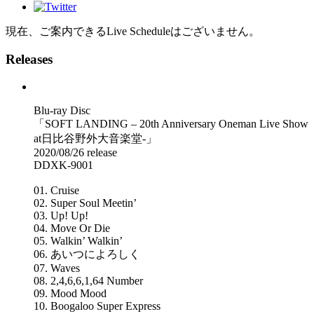
現在、ご案内できるLive Scheduleはございません。
Releases
Blu-ray Disc
「SOFT LANDING – 20th Anniversary Oneman Live Show
at日比谷野外大音楽堂-」
2020/08/26 release
DDXK-9001
01. Cruise
02. Super Soul Meetin’
03. Up! Up!
04. Move Or Die
05. Walkin’ Walkin’
06. あいつによろしく
07. Waves
08. 2,4,6,6,1,64 Number
09. Mood Mood
10. Boogaloo Super Express